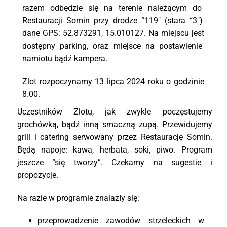
razem
odbę
dzie
się
na
terenie
należą
cym
do
Restauracji
Somin
przy
drodze “
119″ (
stara “
3″)
dane
GPS:
52.
873291,
15.
010127.
Na
miejscu
jest
dostę
pny
parking,
oraz
miejsce
na
postawienie
namiotu
bą
dź
kampera.
Zlot
rozpoczynamy
13
lipca
2024
roku
o
godzinie
8.
00.
Uczestników Zlotu, jak zwykle poczęstujemy
grochówką, bądź inną smaczną zupą. Przewidujemy
grill i catering serwowany przez Restaurację Somin.
Będą napoje: kawa, herbata, soki, piwo. Program
jeszcze “się tworzy”. Czekamy na sugestie i
propozycje.
Na
razie
w
programie
znalazł
y
się:
przeprowadzenie
zawodó
w
strzeleckich
w