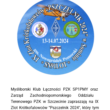
Myś
liborski
Klub Łą
cznoś
ci
PZK
SP1PMY
oraz
Zarzą
d
Zachodniopomorskiego
Oddział
u
Terenowego
PZK
w
Szczecinie
zapraszają
na
IX
Zlot
Kró
tkofalowcó
w “
Pszczelnik
2024″,
któ
ry
tym