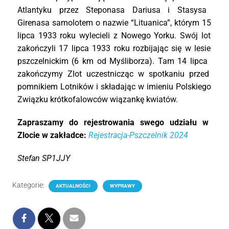
Atlantyku
przez
Steponasa
Dariusa
i
Stasysa
Girenasa
samolotem
o
nazwie “
Lituanica”,
któ
rym
15
lipca
1933
roku
wylecieli
z
Nowego
Yorku.
Swó
j
lot
zakoń
czyli
17
lipca
1933
roku
rozbijają
c
się
w
lesie
pszczelnickim (
6
km
od
Myś
liborza).
Tam
14
lipca
zakoń
czymy
Zlot
uczestniczą
c
w
spotkaniu
przed
pomnikiem
Lotnikó
w
i
skł
adają
c
w
imieniu
Polskiego
Zwią
zku
kró
tkofalowcó
w
wią
zankę
kwiató
w.
Zapraszamy
do
rejestrowania
swego
udział
u
w
Zlocie
w
zakł
adce:
Rejestracja-
Pszczelnik
2024
Stefan
SP1JJY
Kategorie:
AKTUALNOŚCI
WYPRAWY