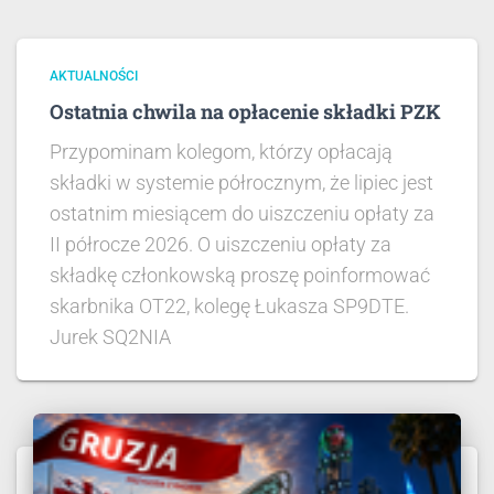
AKTUALNOŚCI
Ostatnia chwila na opłacenie składki PZK
Przypominam kolegom, którzy opłacają
składki w systemie półrocznym, że lipiec jest
ostatnim miesiącem do uiszczeniu opłaty za
II półrocze 2026. O uiszczeniu opłaty za
składkę członkowską proszę poinformować
skarbnika OT22, kolegę Łukasza SP9DTE.
Jurek SQ2NIA