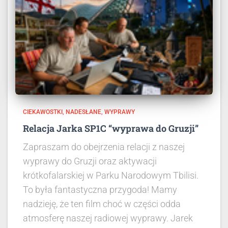
CIEKAWOSTKI
NADESŁANE
WYPRAWY
Relacja Jarka SP1C “wyprawa do Gruzji”
Zapraszam do obejrzenia relacji z naszej
wyprawy do Gruzji oraz aktywacji
krótkofalarskiej w Parku Narodowym Tbilisi.
To była fantastyczna przygoda! Mamy
nadzieję, że ten film choć w części odda
atmosferę naszej radiowej wyprawy. Jarek