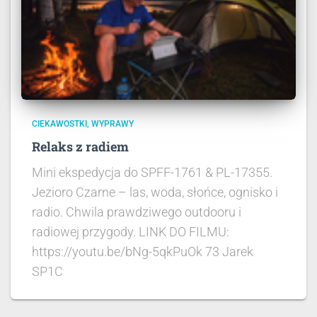
CIEKAWOSTKI
WYPRAWY
Relaks z radiem
Mini ekspedycja do SPFF-1761 & PL-17355.
Jezioro Czarne – las, woda, słońce, ognisko i
radio. Chwila prawdziwego outdooru i
radiowej przygody. LINK DO FILMU:
https://youtu.be/bNg-5qkPuOk 73 Jarek
SP1C