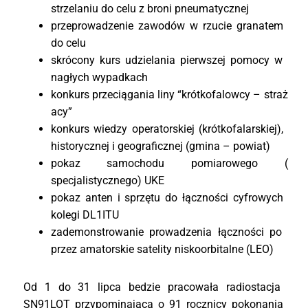
strzelaniu
do
celu
z
broni
pneumatycznej
przeprowadzenie
zawodó
w
w
rzucie
granatem
do
celu
skró
cony
kurs
udzielania
pierwszej
pomocy
w
nagł
ych
wypadkach
konkurs
przecią
gania
liny “
kró
tkofalowcy –
straż
acy”
konkurs
wiedzy
operatorskiej (
kró
tkofalarskiej),
historycznej
i
geograficznej (
gmina –
powiat)
pokaz
samochodu
pomiarowego (
specjalistycznego)
UKE
pokaz
anten
i
sprzę
tu
do łą
cznoś
ci
cyfrowych
kolegi
DL1ITU
zademonstrowanie
prowadzenia łą
cznoś
ci
po
przez
amatorskie
satelity
niskoorbitalne (
LEO)
Od
1
do
31
lipca
bedzie
pracował
a
radiostacja
SN91LOT
przypominają
ca
o
91
rocznicy
pokonania