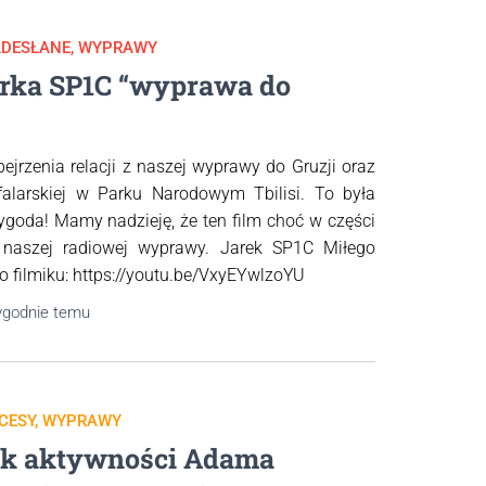
DESŁANE
WYPRAWY
arka SP1C “wyprawa do
jrzenia relacji z naszej wyprawy do Gruzji oraz
ofalarskiej w Parku Narodowym Tbilisi. To była
ygoda! Mamy nadzieję, że ten film choć w części
 naszej radiowej wyprawy. Jarek SP1C Miłego
do filmiku: https://youtu.be/VxyEYwlzoYU
ygodnie
temu
CESY
WYPRAWY
ok aktywności Adama