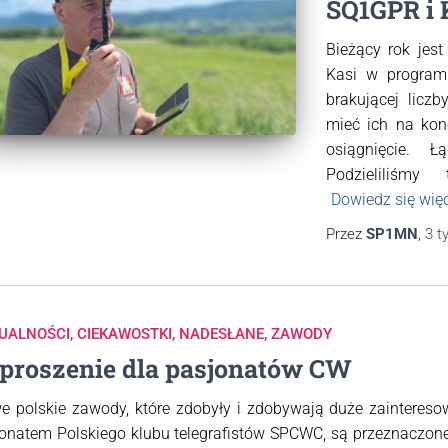
SQ1GPR i 
Bieżący rok jes
Kasi w program
brakującej licz
mieć ich na kon
osiągnięcie. 
Podzieliliśm
Dowiedz się wię
Przez
SP1MN
,
3 t
UALNOŚCI
CIEKAWOSTKI
NADESŁANE
ZAWODY
proszenie dla pasjonatów CW
e polskie zawody, które zdobyły i zdobywają duże zaintereso
onatem Polskiego klubu telegrafistów SPCWC, są przeznaczone 