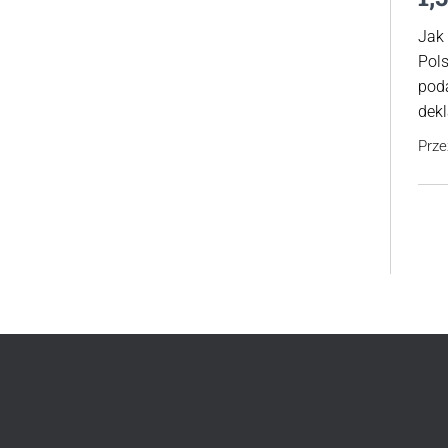
Jak
Pol
pod
dekl
Prz