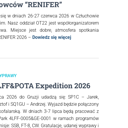
lowców “RENIFER”
 się w dniach 26-27 czerwca 2026 w Człuchowie
im. Nasz oddział OT22 jest współorganizatorem
a. Miejsce jest dobre, atmosfera spotkania
 RENIFER 2026 –
Dowiedz się więcej
YPRAWY
LFF&POTA Expedition 2026
ca 2026 do Gruzji udadzą się: SP1C – Jarek,
tof i SQ1GU – Andrzej. Wyjazd będzie połączony
kofalarską. W dniach 3-7 lipca będą pracować z
l Park 4LFF-0005&GE-0001 w ramach programów
sje: SSB, FT-8, CW. Gratulacje, udanej wyprawy i