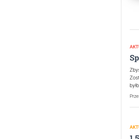
AKT
Sp
Zby
Zost
byłb
Prz
AKT
1,