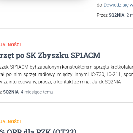
do
Dowiedz się w
Przez
SQ2NIA
,
2 m
UALNOŚCI
rzęt po SK Zbyszku SP1ACM
szek SP1ACM był zapalonym konstruktorem sprzętu krótkofalars
ał po nim sprzęt radiowy, między innymi IC-730, IC-211, spor
y zainteresowany, proszę o kontakt ze mną. Jurek SQ2NIA
ez
SQ2NIA
,
4 miesiące
temu
UALNOŚCI
5% OPP dla PZK (OT22)