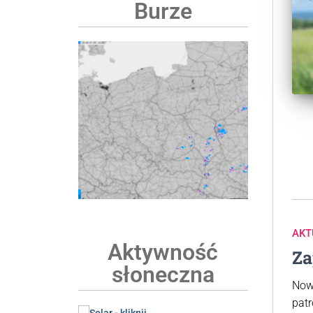
Burze
AKT
Aktywność
Za
słoneczna
Now
patr