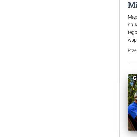
Mi
Mię
na 
teg
wspa
Prz