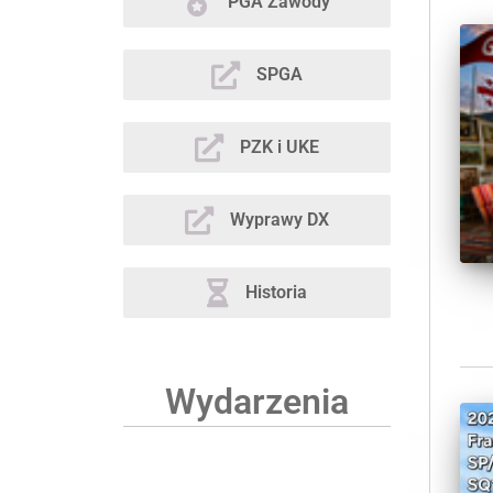
PGA Zawody
SPGA
PZK i UKE
Wyprawy DX
Historia
Wydarzenia