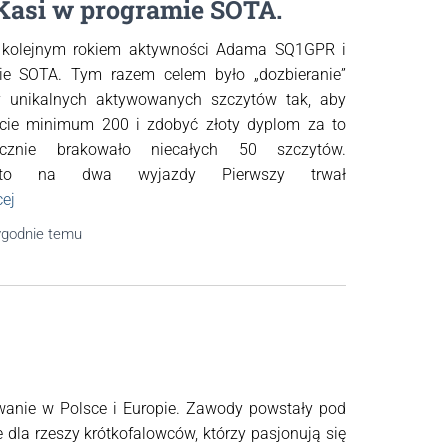
Kasi w programie SOTA.
t kolejnym rokiem aktywności Adama SQ1GPR i
ie SOTA. Tym razem celem było „dozbieranie”
by unikalnych aktywowanych szczytów tak, aby
cie minimum 200 i zdobyć złoty dyplom za to
Łącznie brakowało niecałych 50 szczytów.
y to na dwa wyjazdy Pierwszy trwał
cej
ygodnie
temu
wanie w Polsce i Europie. Zawody powstały pod
dla rzeszy krótkofalowców, którzy pasjonują się