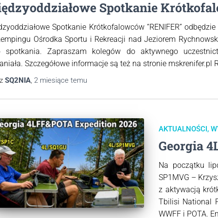
ędzyoddziałowe Spotkanie Krótkofa
dzyoddziałowe Spotkanie Krótkofalowców “RENIFER” odbędzie
kempingu Ośrodka Sportu i Rekreacji nad Jeziorem Rychnowsk
o spotkania. Zapraszam kolegów do aktywnego uczestnictw
niała. Szczegółowe informacje są też na stronie mskrenifer.pl
ez
SQ2NIA
,
2 miesiące
temu
AKTUALNOŚCI
W
Georgia 4
Na początku lip
SP1MVG – Krzysz
z aktywacją krót
Tbilisi Nationa
WWFF i POTA. Emi