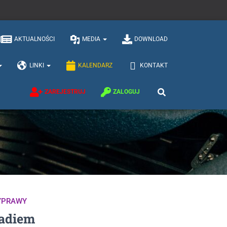
AKTUALNOŚCI
MEDIA
DOWNLOAD
LINKI
KALENDARZ
KONTAKT
ZAREJESTRUJ
ZALOGUJ
YPRAWY
radiem