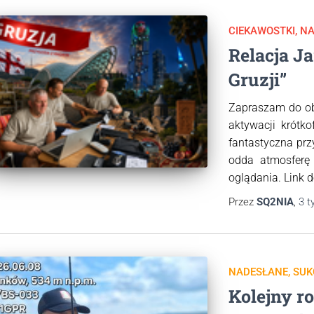
CIEKAWOSTKI
NA
Relacja J
Gruzji”
Zapraszam do obe
aktywacji krótk
fantastyczna prz
odda atmosferę
oglądania. Link 
Przez
SQ2NIA
,
3 t
NADESŁANE
SUK
Kolejny r