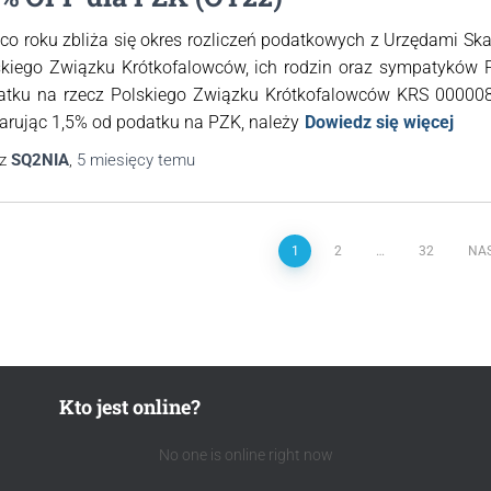
 co roku zbliża się okres rozliczeń podatkowych z Urzędami S
skiego Związku Krótkofalowców, ich rodzin oraz sympatyków
atku na rzecz Polskiego Związku Krótkofalowców KRS 000008
arując 1,5% od podatku na PZK, należy
Dowiedz się więcej
ez
SQ2NIA
,
5 miesięcy
temu
1
2
…
32
NA
Kto jest online?
No one is online right now