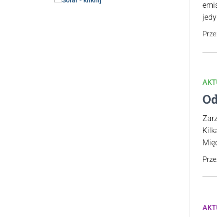
emi
jed
Prz
AKT
Od
Zar
Kil
Mię
Prz
AKT