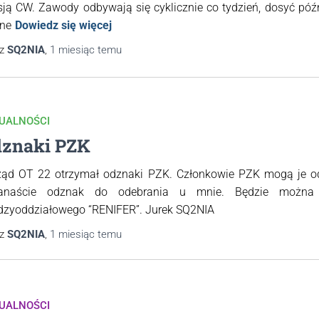
sją CW. Zawody odbywają się cyklicznie co tydzień, dosyć pó
yne
Dowiedz się więcej
ez
SQ2NIA
,
1 miesiąc
temu
UALNOŚCI
znaki PZK
ząd OT 22 otrzymał odznaki PZK. Członkowie PZK mogą je o
kanaście odznak do odebrania u mnie. Będzie można 
dzyoddziałowego “RENIFER”. Jurek SQ2NIA
ez
SQ2NIA
,
1 miesiąc
temu
UALNOŚCI