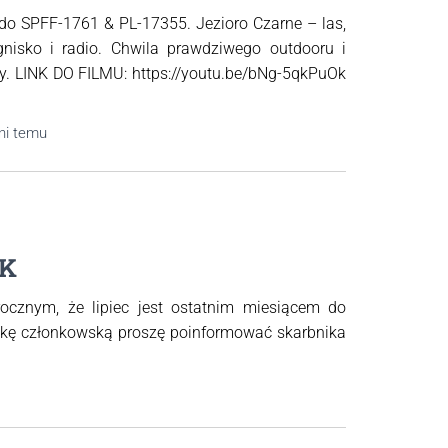
do SPFF-1761 & PL-17355. Jezioro Czarne – las,
gnisko i radio. Chwila prawdziwego outdooru i
y. LINK DO FILMU: https://youtu.be/bNg-5qkPuOk
ni
temu
ZK
ocznym, że lipiec jest ostatnim miesiącem do
ładkę członkowską proszę poinformować skarbnika