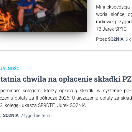
Mini ekspedycja 
woda, słońce, o
radiowej przygod
73 Jarek SP1C
Przez
SQ2NIA
,
6 d
UALNOŚCI
tatnia chwila na opłacenie składki P
ypominam kolegom, którzy opłacają składki w systemie półr
czeniu opłaty za II półrocze 2026. O uiszczeniu opłaty za sk
2, kolegę Łukasza SP9DTE. Jurek SQ2NIA
ez
SQ2NIA
,
2 tygodnie
temu