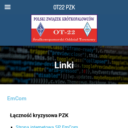
OT22 PZK
Linki
EmCom
Łączność kryzysowa PZK
Strona internetowa SP EmCom