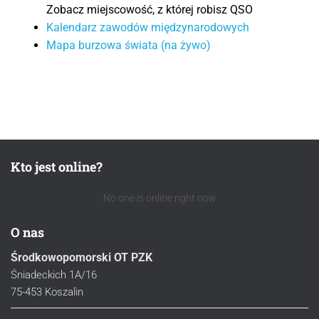
Zobacz miejscowość, z której robisz QSO
Kalendarz zawodów międzynarodowych
Mapa burzowa świata (na żywo)
Kto jest online?
No one is online right now
O nas
Środkowopomorski OT PZK
Śniadeckich 1A/16
75-453 Koszalin