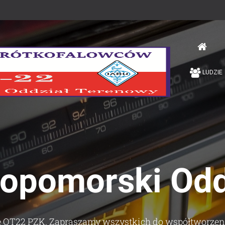
LUDZIE
opomorski Oddz
ie OT22 PZK. Zapraszamy wszystkich do współtworzeni