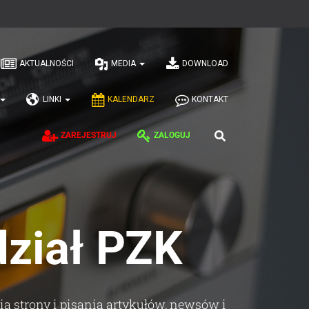
AKTUALNOŚCI
MEDIA
DOWNLOAD
LINKI
KALENDARZ
KONTAKT
ZAREJESTRUJ
ZALOGUJ
iał PZK​
a strony i pisania artykułów, newsów i