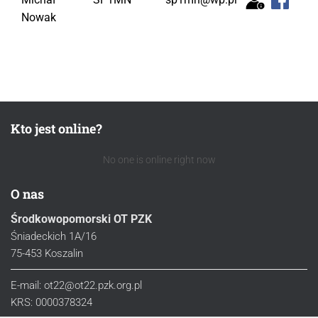
Nowak
Kto jest online?
No one is online right now
O nas
Środkowopomorski OT PZK
Śniadeckich 1A/16
75-453 Koszalin
E-mail: ot22@ot22.pzk.org.pl
KRS: 0000378324