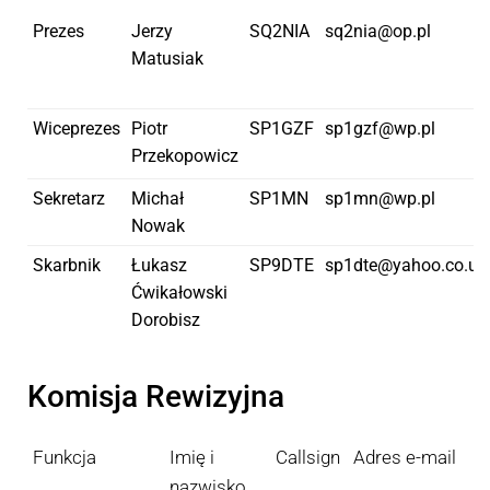
Prezes
Jerzy
SQ2NIA
sq2nia@op.pl
Matusiak
Wiceprezes
Piotr
SP1GZF
sp1gzf@wp.pl
Przekopowicz
Sekretarz
Michał
SP1MN
sp1mn@wp.pl
Nowak
Skarbnik
Łukasz
SP9DTE
sp1dte@yahoo.co.uk
Ćwikałowski
Dorobisz
Komisja Rewizyjna
Funkcja
Imię i
Callsign
Adres e-mail
nazwisko