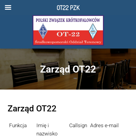
OT22 PZK
Zarząd OT22
Zarząd OT22
Funkcja
Imię i
Callsign
Adres e-mail
nazwisko