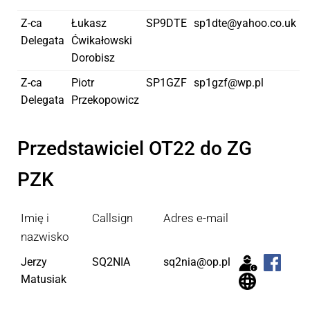
Z-ca
Łukasz
SP9DTE
sp1dte@yahoo.co.uk
Delegata
Ćwikałowski
Dorobisz
Z-ca
Piotr
SP1GZF
sp1gzf@wp.pl
Delegata
Przekopowicz
Przedstawiciel OT22 do ZG
PZK
Imię i
Callsign
Adres e-mail
nazwisko
Jerzy
SQ2NIA
sq2nia@op.pl
Matusiak