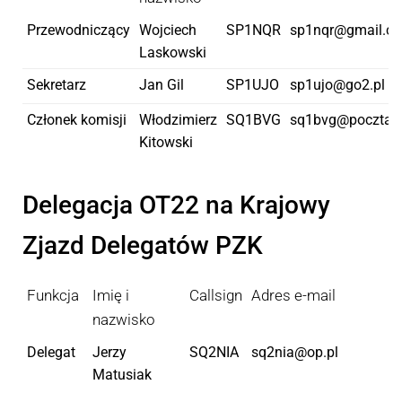
Przewodniczący
Wojciech
SP1NQR
sp1nqr@gmail.c
Laskowski
Sekretarz
Jan Gil
SP1UJO
sp1ujo@go2.pl
Członek komisji
Włodzimierz
SQ1BVG
sq1bvg@poczta.o
Kitowski
Delegacja OT22 na Krajowy
Zjazd Delegatów PZK
Funkcja
Imię i
Callsign
Adres e-mail
nazwisko
Delegat
Jerzy
SQ2NIA
sq2nia@op.pl
Matusiak