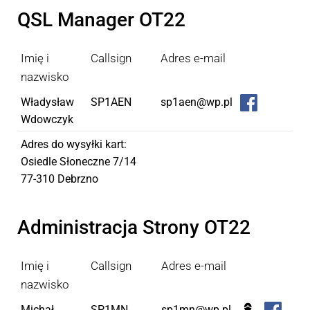
QSL Manager OT22
Imię i
Callsign
Adres e-mail
nazwisko
Władysław
SP1AEN
sp1aen@wp.pl
Wdowczyk
Adres do wysyłki kart:
Osiedle Słoneczne 7/14
77-310 Debrzno
Administracja Strony OT22
Imię i
Callsign
Adres e-mail
nazwisko
Michał
SP1MN
sp1mn@wp.pl