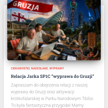
CIEKAWOSTKI
NADESŁANE
WYPRAWY
Relacja Jarka SP1C “wyprawa do Gruzji”
Zapraszam do obejrzenia relacji z naszej
wyprawy do Gruzji oraz aktywacji
krótkofalarskiej w Parku Narodowym Tbilisi.
To była fantastyczna przygoda! Mamy