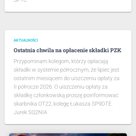
AKTUALNOŚCI
Ostatnia chwila na opłacenie składki PZK
Przypominam kolegom, którzy opłacają
składki w systemie półrocznym, że lipiec jest
ostatnim miesiącem do uiszczeniu opłaty za
II półrocze 2026. O uiszczeniu opłaty za
składkę członkowską proszę poinformować
skarbnika OT22, kolegę Łukasza SP9DTE.
Jurek SQ2NIA