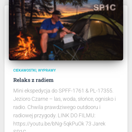
CIEKAWOSTKI
WYPRAWY
Relaks z radiem
Mini ekspedycja do SPFF-1761 & PL-17355.
Jezioro Czarne – las, woda, słońce, ognisko i
radio. Chwila prawdziwego outdooru i
radiowej przygody. LINK DO FILMU:
https://youtu.be/bNg-5qkPuOk 73 Jarek
SP1C