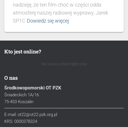
nadzieję, że ten film choć w części odda
atmosferę naszej radiowej wyprawy. Jarek
SP1C
Dowiedz się więcej
Kto jest online?
No one is online right now
O nas
Środkowopomorski OT PZK
Śniadeckich 1A/16
75-453 Koszalin
E-mail: ot22@ot22.pzk.org.pl
KRS: 0000378324