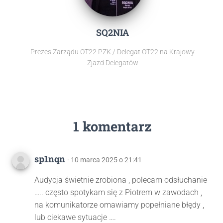
SQ2NIA
Prezes Zarządu OT22 PZK / Delegat OT22 na Krajowy
Zjazd Delegatów
1 komentarz
sp1nqn
· 10 marca 2025 o 21:41
Audycja świetnie zrobiona , polecam odsłuchanie
….. często spotykam się z Piotrem w zawodach ,
na komunikatorze omawiamy popełniane błędy ,
lub ciekawe sytuacje ….