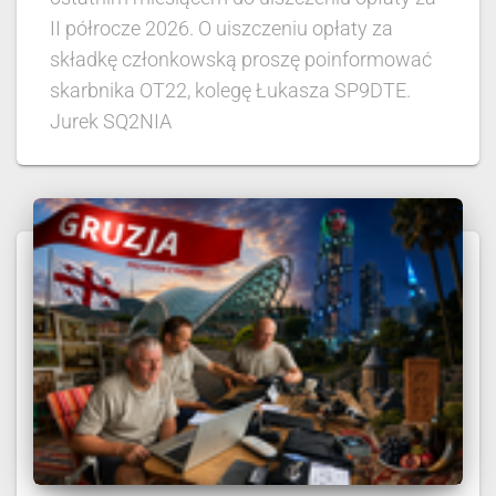
II półrocze 2026. O uiszczeniu opłaty za
składkę członkowską proszę poinformować
skarbnika OT22, kolegę Łukasza SP9DTE.
Jurek SQ2NIA