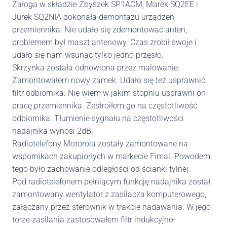
Załoga w składzie Zbyszek SP1ACM, Marek SQ2EE i
Jurek SQ2NIA dokonała demontażu urządzeń
przemiennika. Nie udało się zdemontować anten,
problemem był maszt antenowy. Czas zrobił swoje i
udało się nam wsunąć tylko jedno przęsło.
Skrzynka została odnowiona przez malowanie.
Zamontowałem nowy zamek. Udało się też usprawnić
filtr odbiornika. Nie wiem w jakim stopniu usprawni on
pracę przemiennika. Zestroiłem go na częstotliwość
odbiornika. Tłumienie sygnału na częstotliwości
nadajnika wynosi 2dB.
Radiotelefony Motorola zostały zamontowane na
wspornikach zakupionych w markecie Fimal. Powodem
tego było zachowanie odległości od ścianki tylnej.
Pod radiotelefonem pełniącym funkcję nadajnika został
zamontowany wentylator z zasilacza komputerowego,
załączany przez sterownik w trakcie nadawania. W jego
torze zasilania zastosowałem filtr indukcyjno-