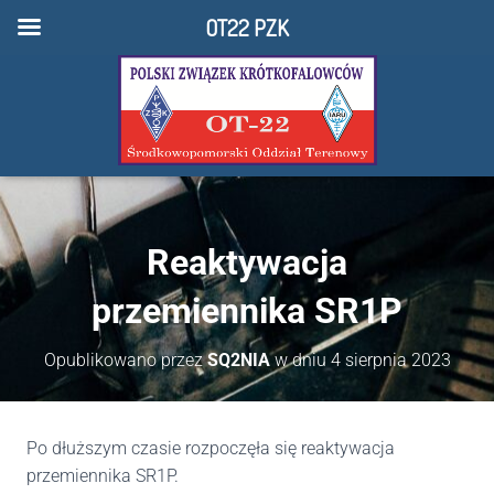
OT22 PZK
Reaktywacja
przemiennika SR1P
Opublikowano przez
SQ2NIA
w dniu
4 sierpnia 2023
Po dłuższym czasie rozpoczęła się reaktywacja
przemiennika SR1P.