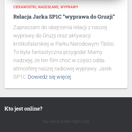
CIEKAWOSTKI
NADESŁANE
WYPRAWY
Relacja Jarka SP1C “wyprawa do Gruzji”
Zapraszam do obejrzenia relacji z naszej
wyprawy do Gruzji oraz aktywacji
krótkofalarskiej w Parku Narodowym Tbilisi.
To była fantastyczna przygoda! Mamy
nadzieję, że ten film choć w części odda
atmosferę naszej radiowej wyprawy. Jarek
SP1C
Dowiedz się więcej
Kto jest online?
No one is online right now