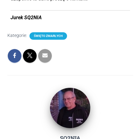
Jurek SQ2NIA
Kategorie:
ŚWIĘTO ZMARŁYCH
SQ2NIA