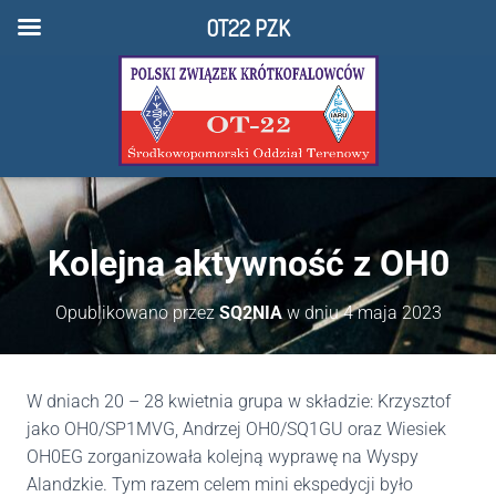
OT22 PZK
Kolejna aktywność z OH0
Opublikowano przez
SQ2NIA
w dniu
4 maja 2023
W dniach 20 – 28 kwietnia grupa w składzie: Krzysztof
jako OH0/SP1MVG, Andrzej OH0/SQ1GU oraz Wiesiek
OH0EG zorganizowała kolejną wyprawę na Wyspy
Alandzkie. Tym razem celem mini ekspedycji było