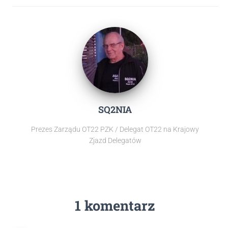
SQ2NIA
Prezes Zarządu OT22 PZK / Delegat OT22 na Krajowy
Zjazd Delegatów
1 komentarz