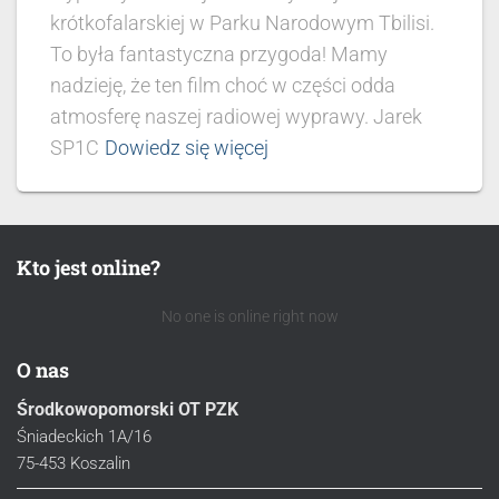
krótkofalarskiej w Parku Narodowym Tbilisi.
To była fantastyczna przygoda! Mamy
nadzieję, że ten film choć w części odda
atmosferę naszej radiowej wyprawy. Jarek
SP1C
Dowiedz się więcej
Kto jest online?
No one is online right now
O nas
Środkowopomorski OT PZK
Śniadeckich 1A/16
75-453 Koszalin