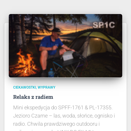
CIEKAWOSTKI
WYPRAWY
Relaks z radiem
Mini ekspedycja do SPFF-1761 & PL-17355.
Jezioro Czarne – las, woda, słońce, ognisko i
radio. Chwila prawdziwego outdooru i