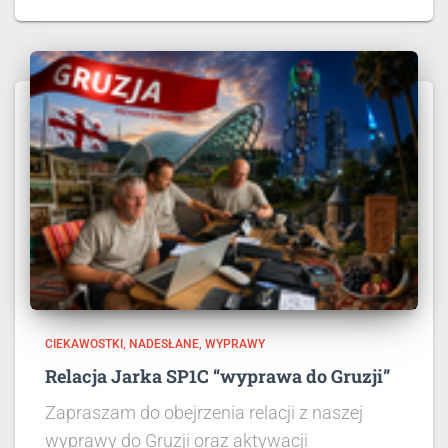
CIEKAWOSTKI
NADESŁANE
WYPRAWY
Relacja Jarka SP1C “wyprawa do Gruzji”
Zapraszam do obejrzenia relacji z naszej
wyprawy do Gruzji oraz aktywacji