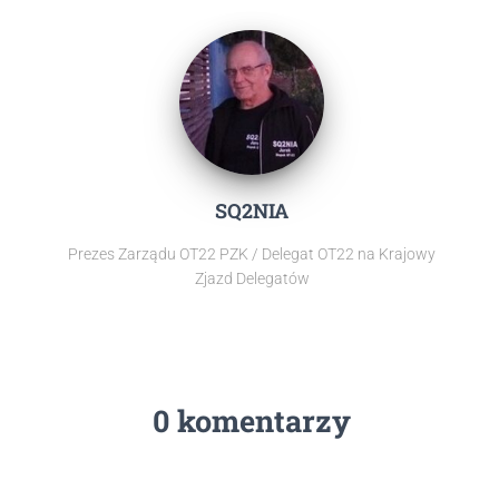
SQ2NIA
Prezes Zarządu OT22 PZK / Delegat OT22 na Krajowy
Zjazd Delegatów
0 komentarzy