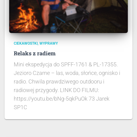
CIEKAWOSTKI
WYPRAWY
Relaks z radiem
Mini ekspedycja do SPFF-1761 & PL-17355.
Jezioro Czarne – las, woda, słońce, ognisko i
radio. Chwila prawdziwego outdooru i
radiowej przygody. LINK DO FILMU:
https://youtu.be/bNg-5qkPuOk 73 Jarek
SP1C