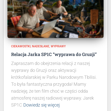
CIEKAWOSTKI
NADESŁANE
WYPRAWY
Relacja Jarka SP1C “wyprawa do Gruzji”
Zapraszam do obejrzenia relacji z naszej
wyprawy do Gruzji oraz aktywacji
krótkofalarskiej w Parku Narodowym Tbilisi.
To była fantastyczna przygoda! Mamy
nadzieję, że ten film choć w części odda
atmosferę naszej radiowej wyprawy. Jarek
SP1C
Dowiedz się więcej