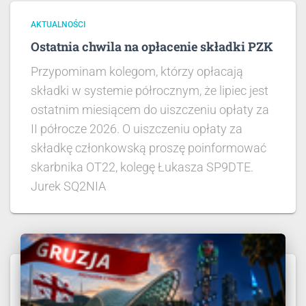
AKTUALNOŚCI
Ostatnia chwila na opłacenie składki PZK
Przypominam kolegom, którzy opłacają
składki w systemie półrocznym, że lipiec jest
ostatnim miesiącem do uiszczeniu opłaty za
II półrocze 2026. O uiszczeniu opłaty za
składkę członkowską proszę poinformować
skarbnika OT22, kolegę Łukasza SP9DTE.
Jurek SQ2NIA