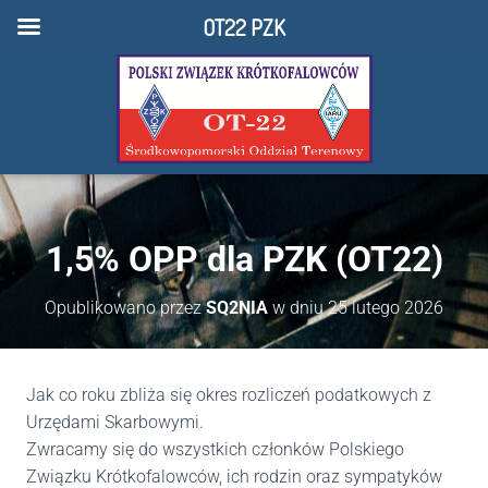
OT22 PZK
1,5% OPP dla PZK (OT22)
Opublikowano przez
SQ2NIA
w dniu
25 lutego 2026
Jak co roku zbliża się okres rozliczeń podatkowych z
Urzędami Skarbowymi.
Zwracamy się do wszystkich członków Polskiego
Związku Krótkofalowców, ich rodzin oraz sympatyków