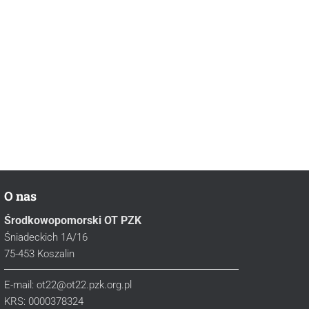
O nas
Środkowopomorski OT PZK
Śniadeckich 1A/16
75-453 Koszalin
E-mail: ot22@ot22.pzk.org.pl
KRS: 0000378324