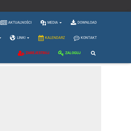
AKTUALNOŚCI
MEDIA
DOWNLOAD
LINKI
KALENDARZ
KONTAKT
ZAREJESTRUJ
ZALOGUJ