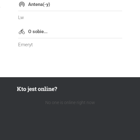
Antena(-y)
Lw
O sobie...
Emeryt
Kto jest online?
No one is online right now