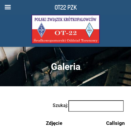
OT22 PZK
Galeria
Szukaj:
Zdjęcie
Callsign