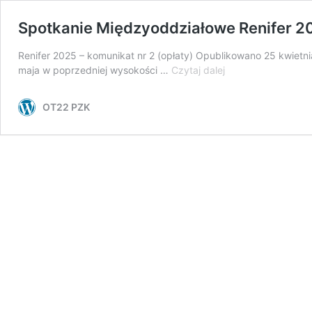
Spotkanie Międzyoddziałowe Renifer 2
Renifer 2025 – komunikat nr 2 (opłaty) Opublikowano 25 kwietn
Spotkanie
maja w poprzedniej wysokości …
Czytaj dalej
Międzyoddziałowe
Renifer
OT22 PZK
2025